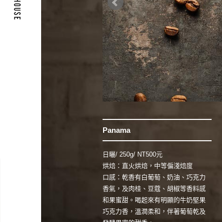
Panama
日曬/ 250g/ NT500元
烘焙：直火烘焙，中等偏淺焙度
口感：乾香有白葡萄、奶油、巧克力
香氣，及肉桂、豆蔻、胡椒等香料感
和果蜜甜。喝起來有明顯的牛奶堅果
巧克力香，溫潤柔和，伴著葡萄乾及