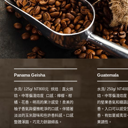
Panama Geisha
Guatemala
水洗/ 125g/ NT800元 烘焙：直火烘
水洗/ 250g/ NT
焙，中等偏淺焙度 口感：檸檬、柑
焙，中等偏淺焙度
橘、花香，明亮的果汁感受！柔美的
的堅果香氣和糖葫
柚子香氣與優雅乾淨的口感。伴隨著
香。入口可以感受
淡淡的玉米甜味和些許香料感。口感
香、有如夏威夷豆
整體渾圓，巧克力餘韻綿長。
果調性。