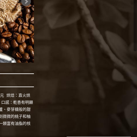
400元 烘焙：直火烘
 口感：乾香有明顯
蘆、麥芽糖般的甜
到微微的桃子和柚
一類富有油脂的核