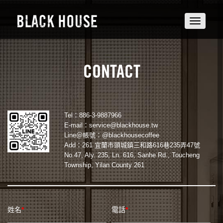
Toggle
navigatio
CONTACT
Tel：886-3-9887966
E-mail：
service@blackhouse.tw
Line＠帳號：@blackhousecoffee
Add：261 宜蘭市頭城鎮三和路616巷235弄47號
No.47, Aly. 235, Ln. 616, Sanhe Rd., Toucheng
Township, Yilan County 261
姓名
*
電話
*