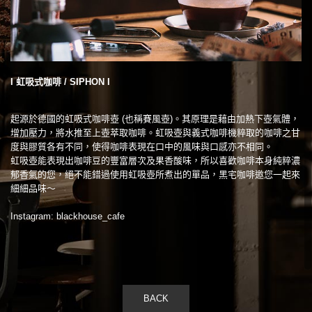
I 虹吸式咖啡 / SIPHON I
起源於德國的虹吸式咖啡壺 (也稱賽風壺)。其原理是藉由加熱下壺氣體，
增加壓力，將水推至上壺萃取咖啡。虹吸壺與義式咖啡機粹取的咖啡之甘
度與膠質各有不同，使得咖啡表現在口中的風味與口感亦不相同。
虹吸壺能表現出咖啡豆的豐富層次及果香酸味，所以喜歡咖啡本身純粹濃
郁香氣的您，絕不能錯過使用虹吸壺所煮出的單品，黑宅咖啡邀您一起來
細細品味～
Instagram: blackhouse_cafe
BACK